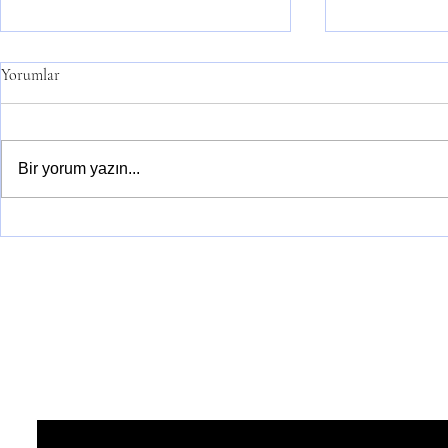
Memur Maaş 
Yorumlar
(Güncelleme:0
Bir yorum yazın...
Doğum Yardımı Rehberi
(01.07.2026)
En sonki yazılardan haberdar olmak iç
Ad